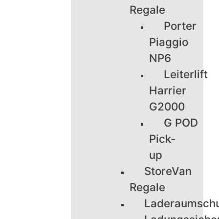
Regale
Porter
Piaggio
NP6
Leiterlift
Harrier
G2000
G POD
Pick-
up
StoreVan
Regale
Laderaumsch