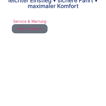
leichter Einstieg • sichere Fahrt •
maximaler Komfort
Service & Wartung
Multif
Mehr erfahren
Meh