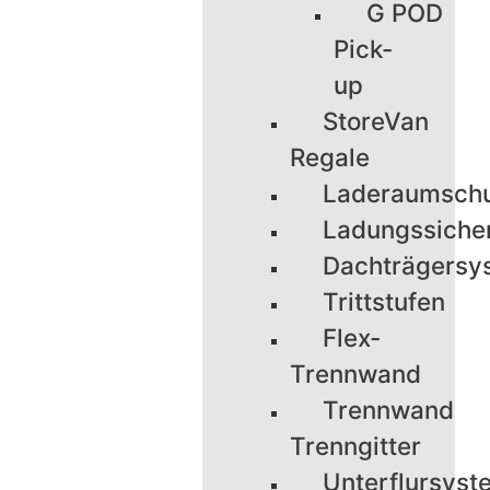
G POD
Pick-
up
StoreVan
Regale
Laderaumsch
Ladungssiche
Dachträgersy
Trittstufen
Flex-
Trennwand
Trennwand
Trenngitter
Unterflursyst