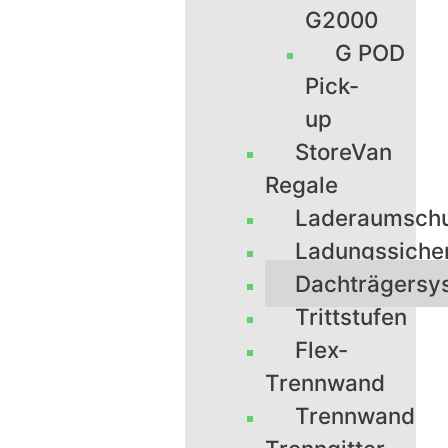
G2000
G POD
Pick-
up
StoreVan
Regale
Laderaumsch
Ladungssiche
Dachträgersy
Trittstufen
Flex-
Trennwand
Trennwand