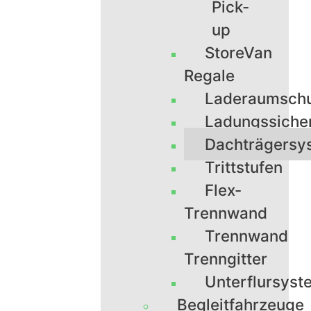
Pick-
up
StoreVan
Regale
Laderaumsch
Ladungssiche
Dachträgersy
Trittstufen
Flex-
Trennwand
Trennwand
Trenngitter
Unterflursyst
Begleitfahrzeuge