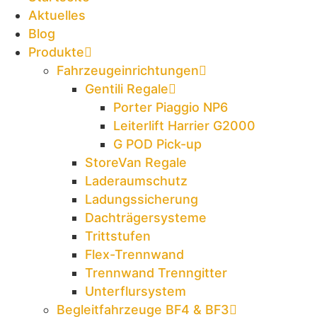
Aktuelles
Blog
Produkte
Fahrzeugeinrichtungen
Gentili Regale
Porter Piaggio NP6
Leiterlift Harrier G2000
G POD Pick-up
StoreVan Regale
Laderaumschutz
Ladungssicherung
Dachträgersysteme
Trittstufen
Flex-Trennwand
Trennwand Trenngitter
Unterflursystem
Begleitfahrzeuge BF4 & BF3