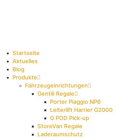
Zum
Inhalt
springen
Startseite
Aktuelles
Blog
Produkte
Fahrzeugeinrichtungen
Gentili Regale
Porter Piaggio NP6
Leiterlift Harrier G2000
G POD Pick-up
StoreVan Regale
Laderaumschutz