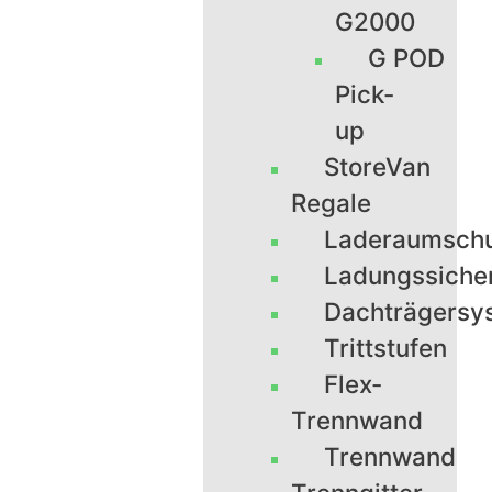
G2000
G POD
Pick-
up
StoreVan
Regale
Laderaumsch
Ladungssiche
Dachträgersy
Trittstufen
Flex-
Trennwand
Trennwand