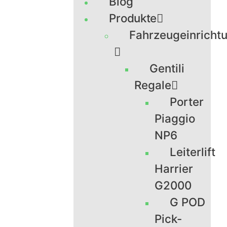
Blog
Produkte
Fahrzeugeinricht
Gentili
Regale
Porter
Piaggio
NP6
Leiterlift
Harrier
G2000
G POD
Pick-