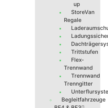
up
StoreVan
Regale
Laderaumsch
Ladungssiche
Dachträgersy
Trittstufen
Flex-
Trennwand
Trennwand
Trenngitter
Unterflursyst
Begleitfahrzeuge
BF4 & BF3