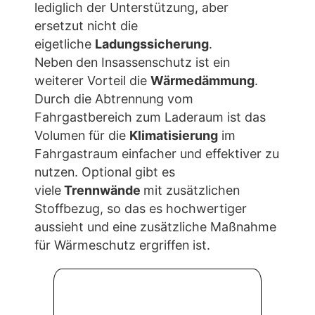
haben. Sicherlich ist einer der
Hauptfaktoren der Insassenschutz bei
Unfällen oder unbeabsichtigten
Fahrmanövern. Oft entsteht aber die
Meinung durch eine
Trennwand
ist
die
Ladungssicherung
ja ausreichend .
Das ist so nicht, die Trennwand dient
lediglich der Unterstützung, aber
ersetzut nicht die
eigetliche
Ladungssicherung
.
Neben den Insassenschutz ist ein
weiterer Vorteil die
Wärmedämmung
.
Durch die Abtrennung vom
Fahrgastbereich zum Laderaum ist das
Volumen für die
Klimatisierung
im
Fahrgastraum einfacher und effektiver zu
nutzen. Optional gibt es
viele
Trennwände
mit zusätzlichen