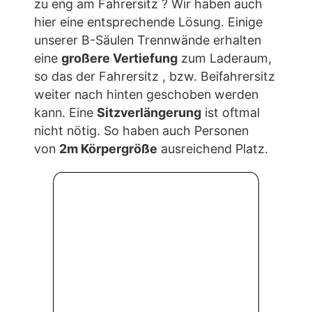
das der Laderaum vom Fahrgastbereich
abgetrennt worden ist , die
Fahrgeräusche die vom Laderaum in den
Fahrgastraum dringen um ein hohes Maß
reduziert worden.
Sind Sie Groß ? Ist die Werkstrennwand
zu eng am Fahrersitz ? Wir haben auch
hier eine entsprechende Lösung. Einige
unserer B-Säulen Trennwände erhalten
eine
großere Vertiefung
zum Laderaum,
so das der Fahrersitz , bzw. Beifahrersitz
weiter nach hinten geschoben werden
kann. Eine
Sitzverlängerung
ist oftmal
nicht nötig. So haben auch Personen
von
2m Körpergröße
ausreichend Platz.