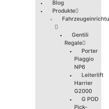
Blog
Produkte
Fahrzeugeinricht
Gentili
Regale
Porter
Piaggio
NP6
Leiterlift
Harrier
G2000
G POD
Pick-