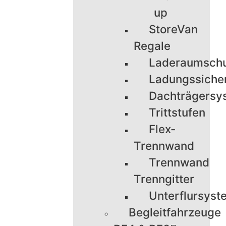
up
StoreVan
Regale
Laderaumsch
Ladungssiche
Dachträgersy
Trittstufen
Flex-
Trennwand
Trennwand
Trenngitter
Unterflursyst
Begleitfahrzeuge