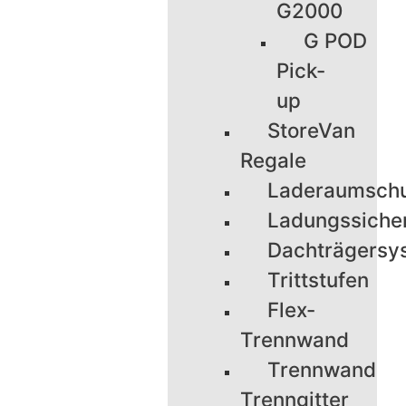
G2000
G POD
Pick-
up
StoreVan
Regale
Laderaumsch
Ladungssiche
Dachträgersy
Trittstufen
Flex-
Trennwand
Trennwand
Trenngitter