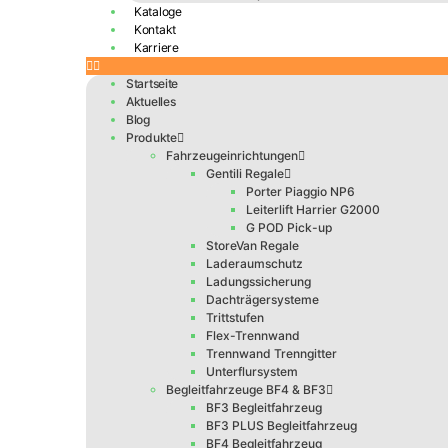
Kataloge
Kontakt
Karriere
Startseite
Aktuelles
Blog
Produkte
Fahrzeugeinrichtungen
Gentili Regale
Porter Piaggio NP6
Leiterlift Harrier G2000
G POD Pick-up
StoreVan Regale
Laderaumschutz
Ladungssicherung
Dachträgersysteme
Trittstufen
Flex-Trennwand
Trennwand Trenngitter
Unterflursystem
Begleitfahrzeuge BF4 & BF3
BF3 Begleitfahrzeug
BF3 PLUS Begleitfahrzeug
BF4 Begleitfahrzeug