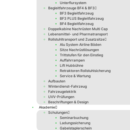
Unterflursystem
Begleitfahrzeuge BF4 & BF3
BF3 Begleitfahrzeug
BF3 PLUS Begleitfahrzeug
BF4 Begleitfahrzeug
Doppelkabine Nachrüsten Multi Cap
Lebensmittel- und Pharmatransport
Rollstuhltransport und Zusatzsitze
Alu System Airline Böden
Sitze Nachrüstlösungen
Trittstufen für den Einstieg
Auffahrrampen
Lift Hubbühne
Retraktoren Rollstuhlsicherung
Service & Wartung
Aufbauten
Winterdienst-Fahrzeug
Fahrzeugelektrik
UVV-Prüfungen
Beschriftungen & Design
Akademie
Schulungen
Seminarbuchung
Ladungssicherung
Gabelstaplerschein