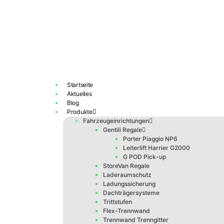
Zum
Inhalt
springen
Startseite
Aktuelles
Blog
Produkte
Fahrzeugeinrichtungen
Gentili Regale
Porter Piaggio NP6
Leiterlift Harrier G2000
G POD Pick-up
StoreVan Regale
Laderaumschutz
Ladungssicherung
Dachträgersysteme
Trittstufen
Flex-Trennwand
Trennwand Trenngitter