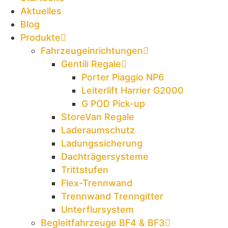
Aktuelles
Blog
Produkte
Fahrzeugeinrichtungen
Gentili Regale
Porter Piaggio NP6
Leiterlift Harrier G2000
G POD Pick-up
StoreVan Regale
Laderaumschutz
Ladungssicherung
Dachträgersysteme
Trittstufen
Flex-Trennwand
Trennwand Trenngitter
Unterflursystem
Begleitfahrzeuge BF4 & BF3