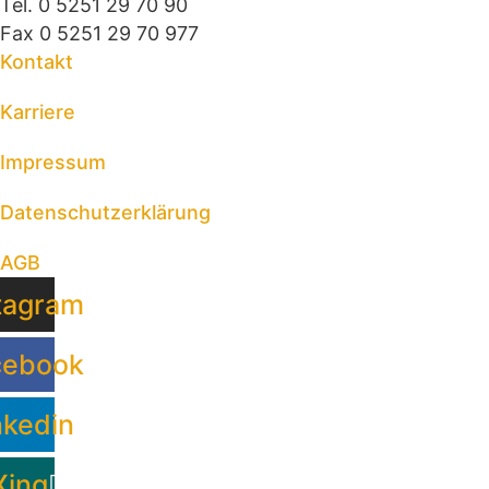
Tel. 0 5251 29 70 90
Fax 0 5251 29 70 977
Kontakt
Karriere
Impressum
Datenschutzerklärung
AGB
tagram
cebook
nkedin
Xing