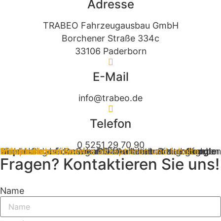
Adresse
TRABEO Fahrzeugausbau GmbH
Borchener Straße 334c
33106 Paderborn
E-Mail
info@trabeo.de
Telefon
0 5251 29 70 90
Sie sehen gerade einen Platzhalterinhalt von
Google Maps
. Um auf den eigentlichen Inhalt zuzugreifen, klicken Sie auf die Schaltfläche unten. Bitte beachten Sie, dass dabei Daten an Drittanbieter weitergegeben werden.
Mehr Informationen
Inhalt entsperren
Erforderlichen Service akzeptieren und Inhalte entsperren
Fragen? Kontaktieren Sie uns!
Name