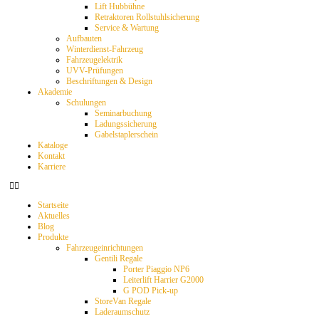
Lift Hubbühne
Retraktoren Rollstuhlsicherung
Service & Wartung
Aufbauten
Winterdienst-Fahrzeug
Fahrzeugelektrik
UVV-Prüfungen
Beschriftungen & Design
Akademie
Schulungen
Seminarbuchung
Ladungssicherung
Gabelstaplerschein
Kataloge
Kontakt
Karriere
Startseite
Aktuelles
Blog
Produkte
Fahrzeugeinrichtungen
Gentili Regale
Porter Piaggio NP6
Leiterlift Harrier G2000
G POD Pick-up
StoreVan Regale
Laderaumschutz