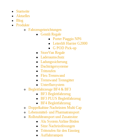
Startseite
Aktuelles
Blog
Produkte
Fahrzeugeinrichtungen
Gentili Regale
Porter Piaggio NP6
Leiterlift Harrier G2000
G POD Pick-up
StoreVan Regale
Laderaumschutz
Ladungssicherung
Dachträgersysteme
Trittstufen
Flex-Trennwand
Trennwand Trenngitter
Unterflursystem
Begleitfahrzeuge BF4 & BF3
BF3 Begleitfahrzeug
BF3 PLUS Begleitfahrzeug
BF4 Begleitfahrzeug
Doppelkabine Nachrüsten Multi Cap
Lebensmittel- und Pharmatransport
Rollstuhltransport und Zusatzsitze
Alu System Airline Böden
Sitze Nachrüstlösungen
Trittstufen für den Einstieg
Auffahrrampen