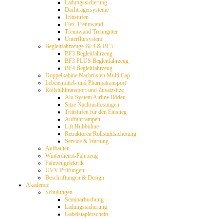
Ladungssicherung
Dachträgersysteme
Trittstufen
Flex-Trennwand
Trennwand Trenngitter
Unterflursystem
Begleitfahrzeuge BF4 & BF3
BF3 Begleitfahrzeug
BF3 PLUS Begleitfahrzeug
BF4 Begleitfahrzeug
Doppelkabine Nachrüsten Multi Cap
Lebensmittel- und Pharmatransport
Rollstuhltransport und Zusatzsitze
Alu System Airline Böden
Sitze Nachrüstlösungen
Trittstufen für den Einstieg
Auffahrrampen
Lift Hubbühne
Retraktoren Rollstuhlsicherung
Service & Wartung
Aufbauten
Winterdienst-Fahrzeug
Fahrzeugelektrik
UVV-Prüfungen
Beschriftungen & Design
Akademie
Schulungen
Seminarbuchung
Ladungssicherung
Gabelstaplerschein