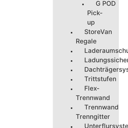
G POD
Pick-
up
StoreVan
Regale
Laderaumsch
Ladungssiche
Dachträgersy
Trittstufen
Flex-
Trennwand
Trennwand
Trenngitter
Unterflursyst