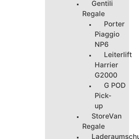
Gentili
Regale
Porter
Piaggio
NP6
Leiterlift
Harrier
G2000
G POD
Pick-
up
StoreVan
Regale
Laderaumsch