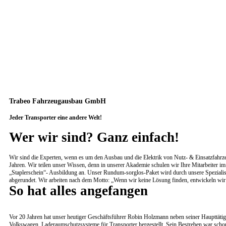
Trabeo Fahrzeugausbau GmbH
Jeder Transporter eine andere Welt!
Wer wir sind? Ganz einfach!
Wir sind die Experten, wenn es um den Ausbau und die Elektrik von Nutz- & Einsatzfahrz
Jahren. Wir teilen unser Wissen, denn in unserer Akademie schulen wir Ihre Mitarbeiter i
„Staplerschein“- Ausbildung an. Unser Rundum-sorglos-Paket wird durch unsere Spezialis
abgerundet. Wir arbeiten nach dem Motto: „Wenn wir keine Lösung finden, entwickeln wir 
So hat alles angefangen
Vor 20 Jahren hat unser heutiger Geschäftsführer Robin Holzmann neben seiner Haupttätig
Volkswagen, Laderaumschutzsysteme für Transporter hergestellt. Sein Bestreben war scho