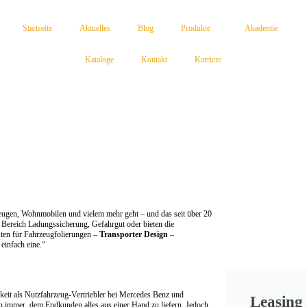
Startseite
Aktuelles
Blog
Produkte
Akademie
Kataloge
Kontakt
Karriere
eugen, Wohnmobilen und vielem mehr geht – und das seit über 20
m Bereich Ladungssicherung, Gefahrgut oder bieten die
ten für Fahrzeugfolierungen –
Transporter Design
–
einfach eine.“
keit als Nutzfahrzeug-Vertriebler bei Mercedes Benz und
Leasing 
n immer, dem Endkunden alles aus einer Hand zu liefern. Jedoch