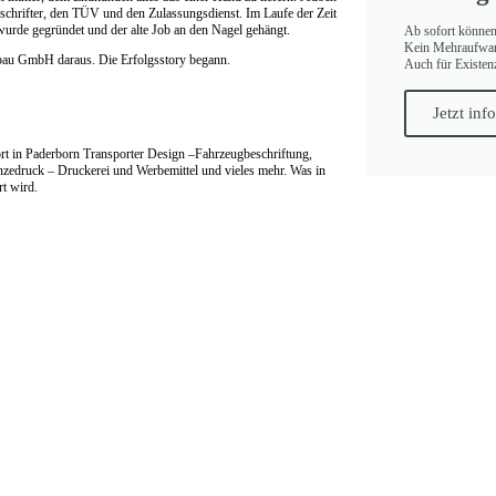
eschrifter, den TÜV und den Zulassungsdienst. Im Laufe der Zeit
urde gegründet und der alte Job an den Nagel gehängt.
Ab sofort können
Kein Mehraufwand,
au GmbH daraus. Die Erfolgsstory begann.
Auch für Existen
Jetzt inf
ort in Paderborn Transporter Design –Fahrzeugbeschriftung,
druck – Druckerei und Werbemittel und vieles mehr. Was in
rt wird.