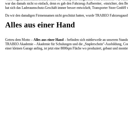
war das damals nicht so einfach, denn es gab den Fahrzeug-Aufbereiter, -einrichter, den B
hat sich das Laderaumschutz-Geschäft immer besser entwickelt, Transporter Store GmbH w
Da wir den damaligen Firmennamen nicht geschützt hatten, wurde TRABEO Fahrzeugausb
Alles aus einer Hand
Getreu dem Motto –
Alles aus einer Hand
– befinden sich mittlerweile an unserem Stand
TRABEO Akademie – Akademie für Schulungen und die „Staplerschein“-Ausbildung, Conze
einer kleinen Garage anfing, ist jetzt eine 8000qm Fläche wo produziert, gebaut und montie